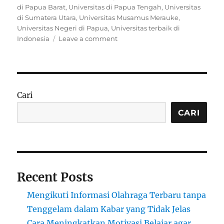
di Papua Barat
,
Universitas di Papua Tengah
,
Universitas
di Sumatera Utara
,
Universitas Musamus Merauke
,
Universitas Negeri di Papua
,
Universitas terbaik di
on
Indonesia
Leave a comment
Mengenal
Universitas
Musamus
Merauke:
Pilar
Cari
Pendidikan
di
CARI
Papua
Selatan
Recent Posts
Mengikuti Informasi Olahraga Terbaru tanpa
Tenggelam dalam Kabar yang Tidak Jelas
Cara Meningkatkan Motivasi Belajar agar