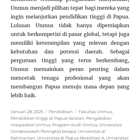
Unmus menjadi pilihan tepat bagi mereka yang
ingin melanjutkan pendidikan tinggi di Papua.
Lulusan Unmus tidak hanya dipersiapkan
untuk berkompetisi di pasar global, tetapi juga
memiliki keterampilan yang relevan dengan
kebutuhan dan potensi daerah. Sebagai
perguruan tinggi yang terus berkembang,
Unmus memainkan peran penting dalam
mencetak tenaga profesional yang akan
membangun Papua menuju masa depan yang
lebih baik.
Posted
Categories
Tags
Januari 28, 2025
Pendidikan
Fakultas Unmus
,
on
Pendidikan tinggi di Papua Selatan
,
Pengabdian
masyarakat Unmus
,
Program studi Unmus
,
Universitas
Cenderawasih Peringkat berapa
,
Universitas di
Kalimantan
,
Universitas di Papua Akreditasi A
,
Universitas