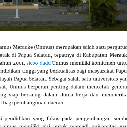
samus Merauke (Unmus) merupakan salah satu perguru
letak di Papua Selatan, tepatnya di Kabupaten Merauk
tahun 2001,
sicbo dadu
Unmus memiliki komitmen unt
didikan tinggi yang berkualitas bagi masyarakat Papu
layah Papua Selatan. Sebagai salah satu universitas ya
at, Unmus berperan penting dalam mencetak genera
ng siap bersaing dalam dunia kerja dan memberik
tif bagi pembangunan daerah.
usi pendidikan yang fokus pada pengembangan sumb
Unmus memiliki visi untuk menjadi universitas ya