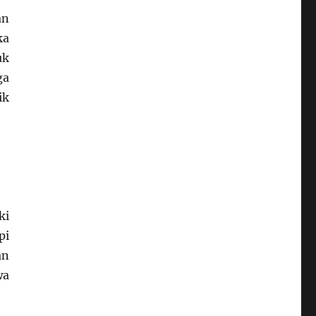
an
ka
uk
ga
ik
ki
pi
an
wa