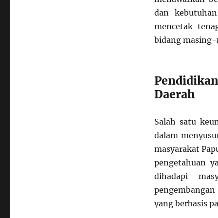
dan kebutuhan
mencetak tena
bidang masing-
Pendidik
Daerah
Salah satu keu
dalam menyusun
masyarakat Pap
pengetahuan ya
dihadapi mas
pengembangan s
yang berbasis pa