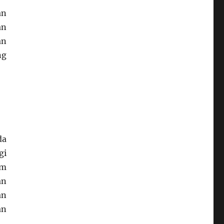
an
an
an
ng
da
gi
am
an
an
an