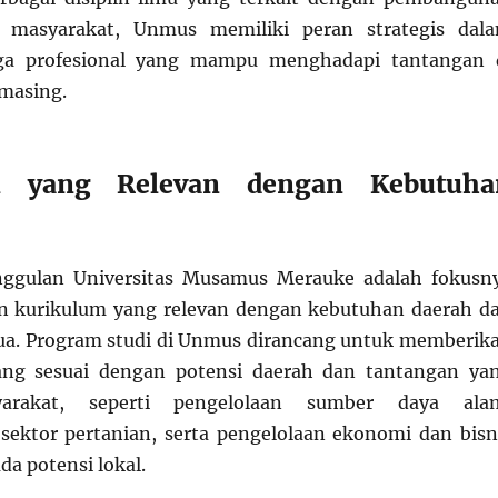
 masyarakat, Unmus memiliki peran strategis dal
ga profesional yang mampu menghadapi tantangan 
masing.
an yang Relevan dengan Kebutuha
nggulan Universitas Musamus Merauke adalah fokusn
 kurikulum yang relevan dengan kebutuhan daerah d
ua. Program studi di Unmus dirancang untuk memberik
ng sesuai dengan potensi daerah dan tantangan ya
yarakat, seperti pengelolaan sumber daya ala
ektor pertanian, serta pengelolaan ekonomi dan bisn
da potensi lokal.