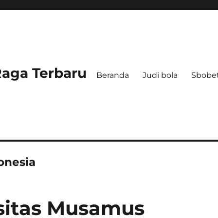
Raga Terbaru
Beranda
Judi bola
Sbobe
donesia
sitas Musamus