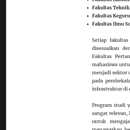
Fakultas Teknik
Fakultas Kegur
Fakultas Ilmu So
Setiap fakult
disesuaikan d
Fakultas Pert
mahasiswa untu
menjadi sektor u
pada pembekal
infrastruktur di
Program studi y
sangat relevan,
untuk mengaja
menawarkan ber