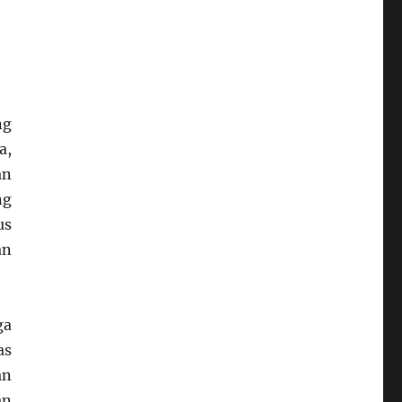
ng
a,
an
ng
us
an
ga
as
an
an