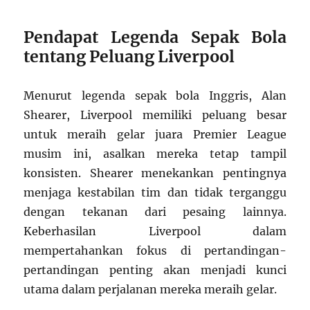
Pendapat Legenda Sepak Bola
tentang Peluang Liverpool
Menurut legenda sepak bola Inggris, Alan
Shearer, Liverpool memiliki peluang besar
untuk meraih gelar juara Premier League
musim ini, asalkan mereka tetap tampil
konsisten. Shearer menekankan pentingnya
menjaga kestabilan tim dan tidak terganggu
dengan tekanan dari pesaing lainnya.
Keberhasilan Liverpool dalam
mempertahankan fokus di pertandingan-
pertandingan penting akan menjadi kunci
utama dalam perjalanan mereka meraih gelar.