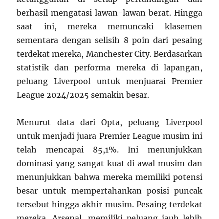
berhasil mengatasi lawan-lawan berat. Hingga
saat ini, mereka memuncaki klasemen
sementara dengan selisih 8 poin dari pesaing
terdekat mereka, Manchester City. Berdasarkan
statistik dan performa mereka di lapangan,
peluang Liverpool untuk menjuarai Premier
League 2024/2025 semakin besar.
Menurut data dari Opta, peluang Liverpool
untuk menjadi juara Premier League musim ini
telah mencapai 85,1%. Ini menunjukkan
dominasi yang sangat kuat di awal musim dan
menunjukkan bahwa mereka memiliki potensi
besar untuk mempertahankan posisi puncak
tersebut hingga akhir musim. Pesaing terdekat
mereka, Arsenal, memiliki peluang jauh lebih