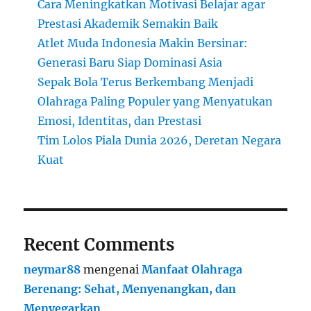
Cara Meningkatkan Motivasi Belajar agar
Prestasi Akademik Semakin Baik
Atlet Muda Indonesia Makin Bersinar:
Generasi Baru Siap Dominasi Asia
Sepak Bola Terus Berkembang Menjadi
Olahraga Paling Populer yang Menyatukan
Emosi, Identitas, dan Prestasi
Tim Lolos Piala Dunia 2026, Deretan Negara
Kuat
Recent Comments
neymar88
mengenai
Manfaat Olahraga
Berenang: Sehat, Menyenangkan, dan
Menyegarkan