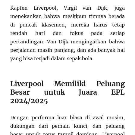
Kapten Liverpool, Virgil van Dijk, juga
menekankan bahwa meskipun timnya berada
di puncak klasemen, mereka harus tetap
rendah hati dan fokus pada setiap
pertandingan. Van Dijk mengingatkan bahwa
perjalanan masih panjang, dan ada banyak hal
yang bisa terjadi dalam sepak bola.
Liverpool Memiliki Peluang
Besar untuk Juara EPL
2024/2025
Dengan performa luar biasa di awal musim,
dukungan dari pemain kunci, dan peluang
besar untuk terus tampil dominan, Liverpool