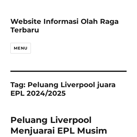
Website Informasi Olah Raga
Terbaru
MENU
Tag:
Peluang Liverpool juara
EPL 2024/2025
Peluang Liverpool
Menjuarai EPL Musim