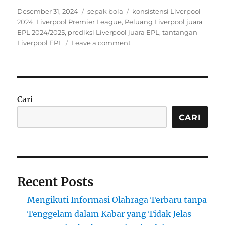
Posted
Categories
Tags
Desember 31, 2024
sepak bola
konsistensi Liverpool
on
2024
,
Liverpool Premier League
,
Peluang Liverpool juara
EPL 2024/2025
,
prediksi Liverpool juara EPL
,
tantangan
on
Liverpool EPL
Leave a comment
Peluang
Liverpool
Menjuarai
EPL
Musim
Cari
2024/2025
CARI
Recent Posts
Mengikuti Informasi Olahraga Terbaru tanpa
Tenggelam dalam Kabar yang Tidak Jelas