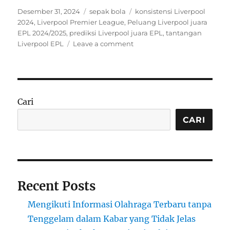
Posted
Categories
Tags
Desember 31, 2024
sepak bola
konsistensi Liverpool
on
2024
,
Liverpool Premier League
,
Peluang Liverpool juara
EPL 2024/2025
,
prediksi Liverpool juara EPL
,
tantangan
on
Liverpool EPL
Leave a comment
Peluang
Liverpool
Menjuarai
EPL
Musim
Cari
2024/2025
CARI
Recent Posts
Mengikuti Informasi Olahraga Terbaru tanpa
Tenggelam dalam Kabar yang Tidak Jelas