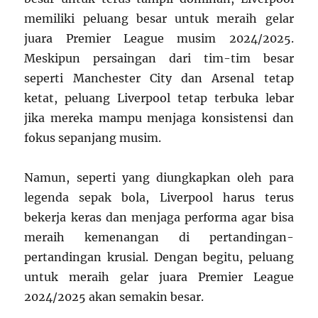
memiliki peluang besar untuk meraih gelar
juara Premier League musim 2024/2025.
Meskipun persaingan dari tim-tim besar
seperti Manchester City dan Arsenal tetap
ketat, peluang Liverpool tetap terbuka lebar
jika mereka mampu menjaga konsistensi dan
fokus sepanjang musim.
Namun, seperti yang diungkapkan oleh para
legenda sepak bola, Liverpool harus terus
bekerja keras dan menjaga performa agar bisa
meraih kemenangan di pertandingan-
pertandingan krusial. Dengan begitu, peluang
untuk meraih gelar juara Premier League
2024/2025 akan semakin besar.