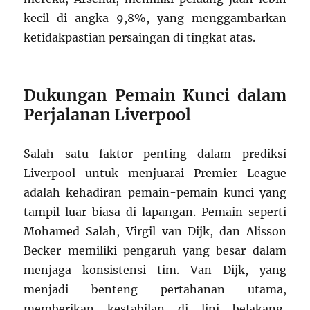
kecil di angka 9,8%, yang menggambarkan
ketidakpastian persaingan di tingkat atas.
Dukungan Pemain Kunci dalam
Perjalanan Liverpool
Salah satu faktor penting dalam prediksi
Liverpool untuk menjuarai Premier League
adalah kehadiran pemain-pemain kunci yang
tampil luar biasa di lapangan. Pemain seperti
Mohamed Salah, Virgil van Dijk, dan Alisson
Becker memiliki pengaruh yang besar dalam
menjaga konsistensi tim. Van Dijk, yang
menjadi benteng pertahanan utama,
memberikan kestabilan di lini belakang,