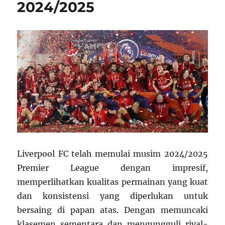
2024/2025
Liverpool FC telah memulai musim 2024/2025
Premier League dengan impresif,
memperlihatkan kualitas permainan yang kuat
dan konsistensi yang diperlukan untuk
bersaing di papan atas. Dengan memuncaki
klasemen sementara dan mengungguli rival-