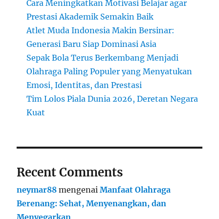
Cara Meningkatkan Motivasi Belajar agar
Prestasi Akademik Semakin Baik
Atlet Muda Indonesia Makin Bersinar:
Generasi Baru Siap Dominasi Asia
Sepak Bola Terus Berkembang Menjadi
Olahraga Paling Populer yang Menyatukan
Emosi, Identitas, dan Prestasi
Tim Lolos Piala Dunia 2026, Deretan Negara
Kuat
Recent Comments
neymar88
mengenai
Manfaat Olahraga
Berenang: Sehat, Menyenangkan, dan
Menyegarkan