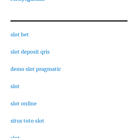
slot bet
slot deposit qris
demo slot pragmatic
slot
slot online
situs toto slot