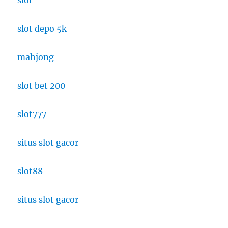
slot
slot depo 5k
mahjong
slot bet 200
slot777
situs slot gacor
slot88
situs slot gacor