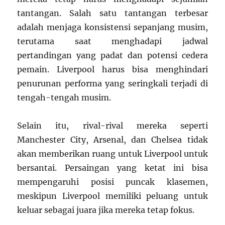
tantangan. Salah satu tantangan terbesar
adalah menjaga konsistensi sepanjang musim,
terutama saat menghadapi jadwal
pertandingan yang padat dan potensi cedera
pemain. Liverpool harus bisa menghindari
penurunan performa yang seringkali terjadi di
tengah-tengah musim.
Selain itu, rival-rival mereka seperti
Manchester City, Arsenal, dan Chelsea tidak
akan memberikan ruang untuk Liverpool untuk
bersantai. Persaingan yang ketat ini bisa
mempengaruhi posisi puncak klasemen,
meskipun Liverpool memiliki peluang untuk
keluar sebagai juara jika mereka tetap fokus.