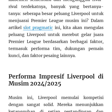
rival terdekatnya, banyak yang bertanya-
tanya: seberapa besar peluang Liverpool untuk
menjuarai Premier League musim ini? Dalam
artikel
slot pragmatic
ini, kita akan mengulas
peluang Liverpool untuk merebut gelar juara
Premier League berdasarkan berbagai faktor,
termasuk performa tim, dukungan pemain
kunci, dan faktor pesaing lainnya.
Performa Impresif Liverpool di
Musim 2024/2025
Musim ini, Liverpool memulai kompetisi
dengan sangat solid. Mereka menunjukkan
ketangguhan di setiap pertandingan dan