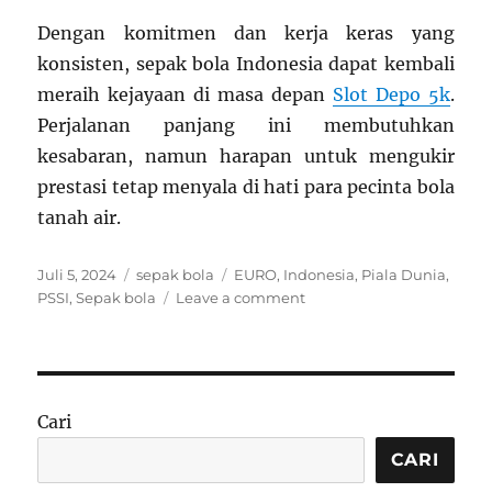
Dengan komitmen dan kerja keras yang
konsisten, sepak bola Indonesia dapat kembali
meraih kejayaan di masa depan
Slot Depo 5k
.
Perjalanan panjang ini membutuhkan
kesabaran, namun harapan untuk mengukir
prestasi tetap menyala di hati para pecinta bola
tanah air.
Posted
Categories
Tags
Juli 5, 2024
sepak bola
EURO
,
Indonesia
,
Piala Dunia
,
on
on
PSSI
,
Sepak bola
Leave a comment
Perjalanan
Sepak
Bola
Indonesia
Cari
CARI