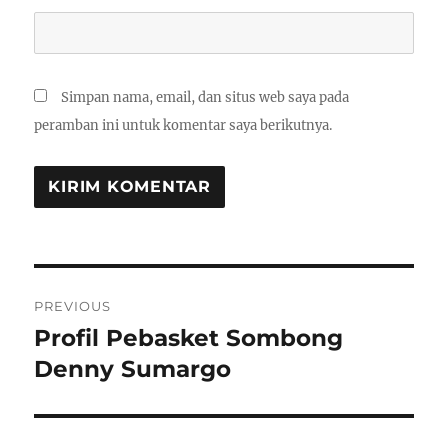
Simpan nama, email, dan situs web saya pada
peramban ini untuk komentar saya berikutnya.
Navigasi
PREVIOUS
pos
Profil Pebasket Sombong
Previous
post:
Denny Sumargo