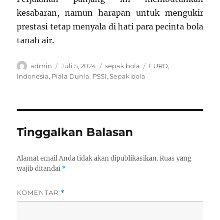
kesabaran, namun harapan untuk mengukir
prestasi tetap menyala di hati para pecinta bola
tanah air.
Author
Posted
Categories
Tags
admin
Juli 5, 2024
sepak bola
EURO
,
on
Indonesia
,
Piala Dunia
,
PSSI
,
Sepak bola
Tinggalkan Balasan
Alamat email Anda tidak akan dipublikasikan.
Ruas yang
wajib ditandai
*
KOMENTAR
*