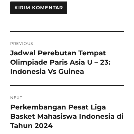
Navigasi
PREVIOUS
pos
Jadwal Perebutan Tempat
Previous
post:
Olimpiade Paris Asia U – 23:
Indonesia Vs Guinea
NEXT
Perkembangan Pesat Liga
Next
post:
Basket Mahasiswa Indonesia di
Tahun 2024