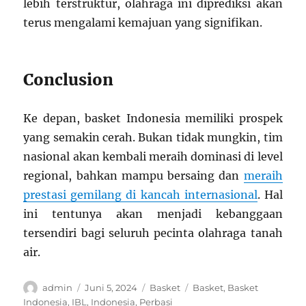
lebih terstruktur, olahraga ini diprediksi akan
terus mengalami kemajuan yang signifikan.
Conclusion
Ke depan, basket Indonesia memiliki prospek
yang semakin cerah. Bukan tidak mungkin, tim
nasional akan kembali meraih dominasi di level
regional, bahkan mampu bersaing dan
meraih
prestasi gemilang di kancah internasional
. Hal
ini tentunya akan menjadi kebanggaan
tersendiri bagi seluruh pecinta olahraga tanah
air.
Author
Posted
Categories
Tags
admin
Juni 5, 2024
Basket
Basket
,
Basket
on
Indonesia
,
IBL
,
Indonesia
,
Perbasi