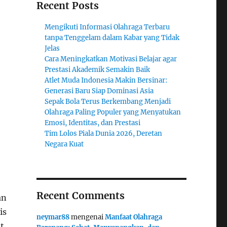
Recent Posts
Mengikuti Informasi Olahraga Terbaru
tanpa Tenggelam dalam Kabar yang Tidak
Jelas
Cara Meningkatkan Motivasi Belajar agar
Prestasi Akademik Semakin Baik
Atlet Muda Indonesia Makin Bersinar:
Generasi Baru Siap Dominasi Asia
Sepak Bola Terus Berkembang Menjadi
Olahraga Paling Populer yang Menyatukan
Emosi, Identitas, dan Prestasi
Tim Lolos Piala Dunia 2026, Deretan
Negara Kuat
Recent Comments
an
is
neymar88
mengenai
Manfaat Olahraga
t,