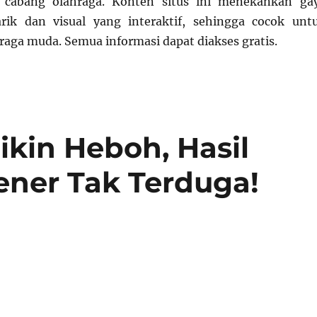
 cabang olahraga. Konten situs ini menekankan ga
rik dan visual yang interaktif, sehingga cocok unt
aga muda. Semua informasi dapat diakses gratis.
ikin Heboh, Hasil
ner Tak Terduga!