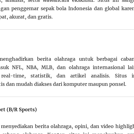
, analisis, serta wawancara eksklusif. Situs ini sang
ngan penggemar sepak bola Indonesia dan global kare
at, akurat, dan gratis.
menghadirkan berita olahraga untuk berbagai caba
asuk NFL, NBA, MLB, dan olahraga internasional lai
real-time, statistik, dan artikel analisis. Situs i
is dan mudah diakses dari komputer maupun ponsel.
ort (B/R Sports)
 menyediakan berita olahraga, opini, dan video highlig