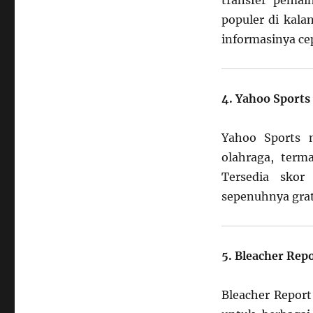
transfer pemain
populer di kala
informasinya cep
4. Yahoo Sports
Yahoo Sports 
olahraga, term
Tersedia skor 
sepenuhnya grat
5. Bleacher Rep
Bleacher Report