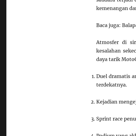
kemenangan dan
Baca juga: Bala
Atmosfer di si
kesalahan sekec
daya tarik MotoG
Duel dramatis a
terdekatnya.
Kejadian mengej
Sprint race pen
Podium yang akh