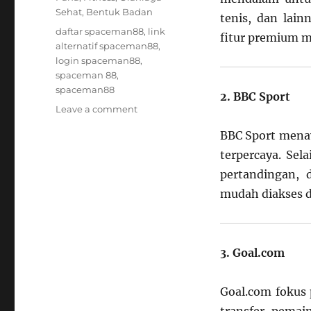
Sehat, Bentuk Badan
tenis, dan lain
Tags
daftar spaceman88
,
link
fitur premium 
alternatif spaceman88
,
login spaceman88
,
spaceman 88
,
spaceman88
2. BBC Sport
on
Leave a comment
5
BBC Sport menaw
Website
Olahraga
terpercaya. Sela
Gratis
pertandingan, 
Terbaik:
mudah diakses d
Berita,
Skor,
dan
Highlights
3. Goal.com
Langsung
Goal.com fokus 