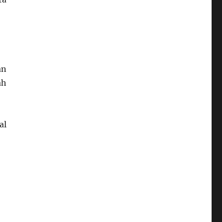
an
ah
al