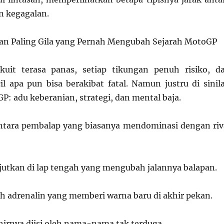
 kegagalan.
pan Paling Gila yang Pernah Mengubah Sejarah MotoGP
rkuit terasa panas, setiap tikungan penuh risiko, d
il apa pun bisa berakibat fatal. Namun justru di sinil
P: adu keberanian, strategi, dan mental baja.
ntara pembalap yang biasanya mendominasi dengan riv
utkan di lap tengah yang mengubah jalannya balapan.
uh adrenalin yang memberi warna baru di akhir pekan.
irnya diisi oleh nama-nama tak terduga.