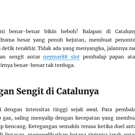
ni benar-benar bikin heboh! Balapan di Catalun
drama besar yang penuh kejutan, membuat penont
 detik terakhir. Tidak ada yang menyangka, jalannya ra
gan sengit antar
neymar88 slot
pembalap papan ata
hirnya benar-benar tak terduga.
gan Sengit di Catalunya
i dengan intensitas tinggi sejak awal. Para pembal
p gas, saling menyalip dengan kecepatan yang membu
p kencang. Ketegangan semakin terasa ketika duel ant
 di lintasan, memperlihatkan betapa tipisnya jarak anta