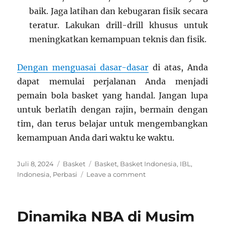
baik. Jaga latihan dan kebugaran fisik secara
teratur. Lakukan drill-drill khusus untuk
meningkatkan kemampuan teknis dan fisik.
Dengan menguasai dasar-dasar
di atas, Anda
dapat memulai perjalanan Anda menjadi
pemain bola basket yang handal. Jangan lupa
untuk berlatih dengan rajin, bermain dengan
tim, dan terus belajar untuk mengembangkan
kemampuan Anda dari waktu ke waktu.
Posted
Categories
Tags
Juli 8, 2024
Basket
Basket
,
Basket Indonesia
,
IBL
,
on
on
Indonesia
,
Perbasi
Leave a comment
Menguasai
Dasar-
dasar
Dinamika NBA di Musim
Permainan