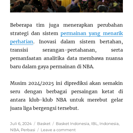
Beberapa tim juga menerapkan perubahan
strategi dan sistem
permainan yang menarik
perhatian
. Inovasi dalam sistem bertahan,
transisi serangan-pertahanan, serta
pemanfaatan analitika data membawa nuansa
baru dalam gaya permainan di NBA.
Musim 2024/2025 ini diprediksi akan semakin
seru dengan berbagai persaingan ketat di
antara klub-klub NBA untuk merebut gelar
juara liga bergengsi tersebut.
Posted
Categories
Tags
Juli 6, 2024
Basket
Basket Indonesia
,
IBL
,
Indonesia
,
on
on
NBA
,
Perbasi
Leave a comment