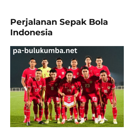
Dinamika
NBA
di
Perjalanan Sepak Bola
Musim
2024/2025
Indonesia