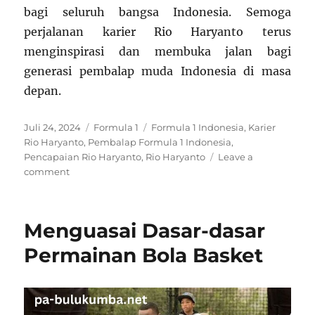
bagi seluruh bangsa Indonesia. Semoga
perjalanan karier Rio Haryanto terus
menginspirasi dan membuka jalan bagi
generasi pembalap muda Indonesia di masa
depan.
Posted
Categories
Tags
Juli 24, 2024
Formula 1
Formula 1 Indonesia
,
Karier
on
Rio Haryanto
,
Pembalap Formula 1 Indonesia
,
Pencapaian Rio Haryanto
,
Rio Haryanto
Leave a
on
comment
Rio
Haryanto:
Pionir
Menguasai Dasar-dasar
Indonesia
di
Permainan Bola Basket
Formula
1