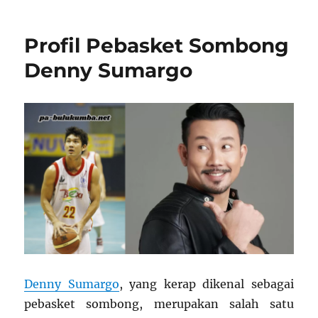
Sepak
Bola
Profil Pebasket Sombong
Indonesia
Denny Sumargo
Denny Sumargo
, yang kerap dikenal sebagai
pebasket sombong, merupakan salah satu