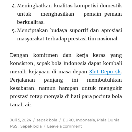
Meningkatkan kualitas kompetisi domestik
untuk menghasilkan pemain-pemain
berkualitas.
Menciptakan budaya suportif dan apresiasi
masyarakat terhadap prestasi tim nasional.
Dengan komitmen dan kerja keras yang
konsisten, sepak bola Indonesia dapat kembali
meraih kejayaan di masa depan
Slot Depo 5k
.
Perjalanan panjang ini membutuhkan
kesabaran, namun harapan untuk mengukir
prestasi tetap menyala di hati para pecinta bola
tanah air.
Posted
Categories
Tags
Juli 5, 2024
sepak bola
EURO
,
Indonesia
,
Piala Dunia
,
on
on
PSSI
,
Sepak bola
Leave a comment
Perjalanan