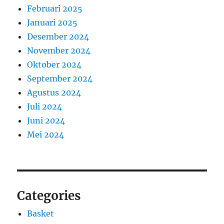
Februari 2025
Januari 2025
Desember 2024
November 2024
Oktober 2024
September 2024
Agustus 2024
Juli 2024
Juni 2024
Mei 2024
Categories
Basket