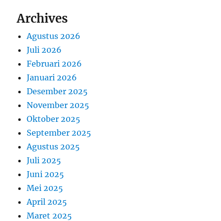
Archives
Agustus 2026
Juli 2026
Februari 2026
Januari 2026
Desember 2025
November 2025
Oktober 2025
September 2025
Agustus 2025
Juli 2025
Juni 2025
Mei 2025
April 2025
Maret 2025