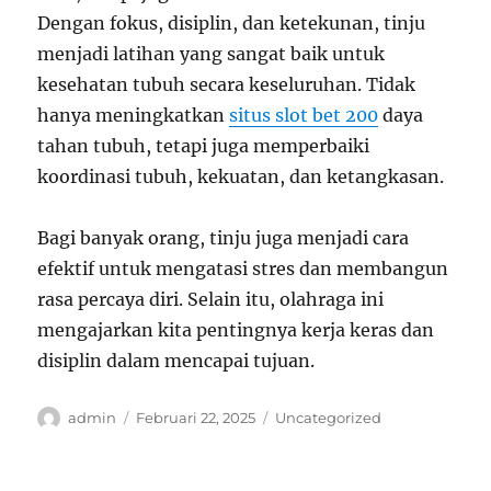
Dengan fokus, disiplin, dan ketekunan, tinju
menjadi latihan yang sangat baik untuk
kesehatan tubuh secara keseluruhan. Tidak
hanya meningkatkan
situs slot bet 200
daya
tahan tubuh, tetapi juga memperbaiki
koordinasi tubuh, kekuatan, dan ketangkasan.
Bagi banyak orang, tinju juga menjadi cara
efektif untuk mengatasi stres dan membangun
rasa percaya diri. Selain itu, olahraga ini
mengajarkan kita pentingnya kerja keras dan
disiplin dalam mencapai tujuan.
Author
Posted
Categories
admin
Februari 22, 2025
Uncategorized
on