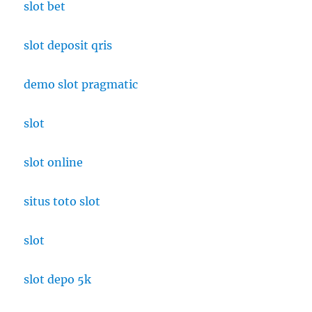
slot bet
slot deposit qris
demo slot pragmatic
slot
slot online
situs toto slot
slot
slot depo 5k