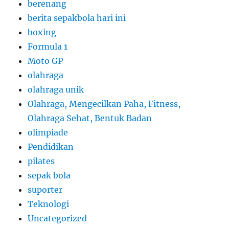
berenang
berita sepakbola hari ini
boxing
Formula 1
Moto GP
olahraga
olahraga unik
Olahraga, Mengecilkan Paha, Fitness,
Olahraga Sehat, Bentuk Badan
olimpiade
Pendidikan
pilates
sepak bola
suporter
Teknologi
Uncategorized