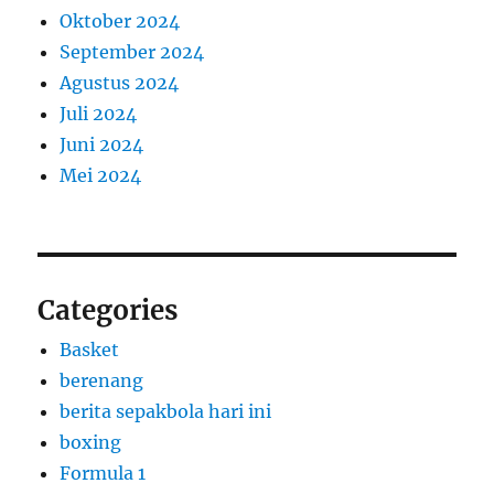
Oktober 2024
September 2024
Agustus 2024
Juli 2024
Juni 2024
Mei 2024
Categories
Basket
berenang
berita sepakbola hari ini
boxing
Formula 1