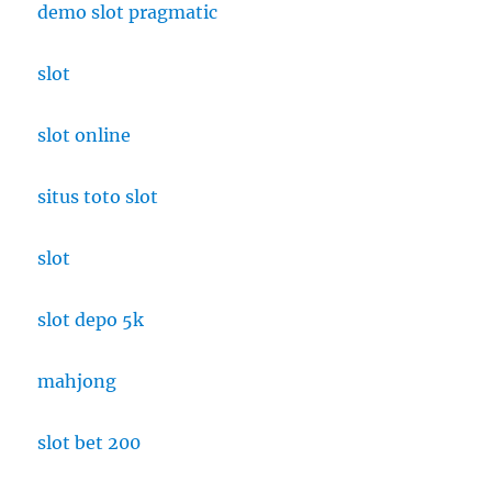
demo slot pragmatic
slot
slot online
situs toto slot
slot
slot depo 5k
mahjong
slot bet 200