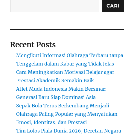
CARI
Recent Posts
Mengikuti Informasi Olahraga Terbaru tanpa
Tenggelam dalam Kabar yang Tidak Jelas
Cara Meningkatkan Motivasi Belajar agar
Prestasi Akademik Semakin Baik
Atlet Muda Indonesia Makin Bersinar:
Generasi Baru Siap Dominasi Asia
Sepak Bola Terus Berkembang Menjadi
Olahraga Paling Populer yang Menyatukan
Emosi, Identitas, dan Prestasi
Tim Lolos Piala Dunia 2026, Deretan Negara