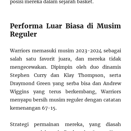
posisi mereka dalam sejarah basket.
Performa Luar Biasa di Musim
Reguler
Warriors memasuki musim 2023-2024 sebagai
salah satu favorit juara, dan mereka tidak
mengecewakan. Dipimpin oleh duo dinamis
Stephen Curry dan Klay Thompson, serta
Draymond Green yang serba bisa dan Andrew
Wiggins yang terus berkembang, Warriors
menyapu bersih musim reguler dengan catatan
kemenangan 67-15.
Strategi permainan mereka, yang diasah