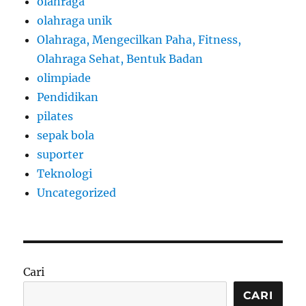
olahraga
olahraga unik
Olahraga, Mengecilkan Paha, Fitness,
Olahraga Sehat, Bentuk Badan
olimpiade
Pendidikan
pilates
sepak bola
suporter
Teknologi
Uncategorized
Cari
CARI