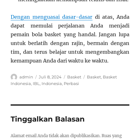
Dengan menguasai dasar-dasar
di atas, Anda
dapat memulai perjalanan Anda menjadi
pemain bola basket yang handal. Jangan lupa
untuk berlatih dengan rajin, bermain dengan
tim, dan terus belajar untuk mengembangkan
kemampuan Anda dari waktu ke waktu.
Author
Posted
Categories
Tags
admin
Juli 8, 2024
Basket
Basket
,
Basket
on
Indonesia
,
IBL
,
Indonesia
,
Perbasi
Tinggalkan Balasan
Alamat email Anda tidak akan dipublikasikan.
Ruas yang