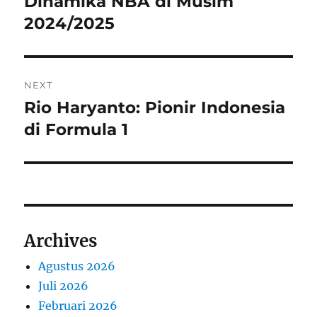
Dinamika NBA di Musim
Previous
post:
2024/2025
NEXT
Rio Haryanto: Pionir Indonesia
Next
post:
di Formula 1
Archives
Agustus 2026
Juli 2026
Februari 2026