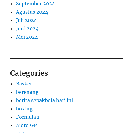
September 2024
Agustus 2024
Juli 2024
Juni 2024
Mei 2024
Categories
Basket
berenang
berita sepakbola hari ini
boxing
Formula 1
Moto GP