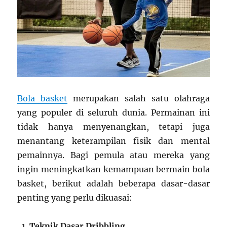
Bola basket
merupakan salah satu olahraga
yang populer di seluruh dunia. Permainan ini
tidak hanya menyenangkan, tetapi juga
menantang keterampilan fisik dan mental
pemainnya. Bagi pemula atau mereka yang
ingin meningkatkan kemampuan bermain bola
basket, berikut adalah beberapa dasar-dasar
penting yang perlu dikuasai:
Teknik Dasar Dribbling