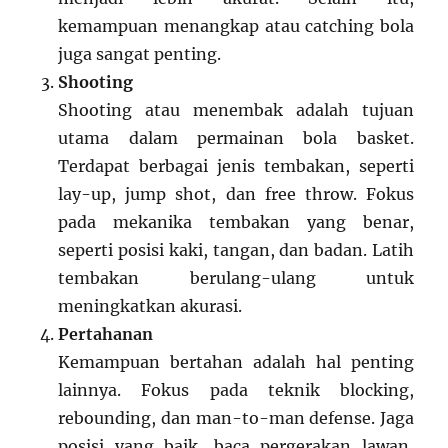
kemampuan menangkap atau catching bola
juga sangat penting.
Shooting
Shooting atau menembak adalah tujuan
utama dalam permainan bola basket.
Terdapat berbagai jenis tembakan, seperti
lay-up, jump shot, dan free throw. Fokus
pada mekanika tembakan yang benar,
seperti posisi kaki, tangan, dan badan. Latih
tembakan berulang-ulang untuk
meningkatkan akurasi.
Pertahanan
Kemampuan bertahan adalah hal penting
lainnya. Fokus pada teknik blocking,
rebounding, dan man-to-man defense. Jaga
posisi yang baik, baca pergerakan lawan,