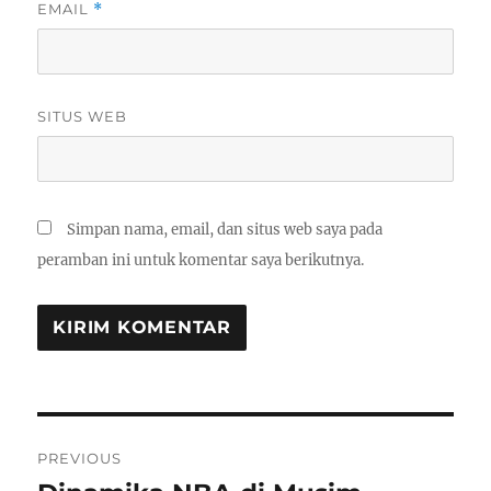
EMAIL
*
SITUS WEB
Simpan nama, email, dan situs web saya pada
peramban ini untuk komentar saya berikutnya.
Navigasi
PREVIOUS
pos