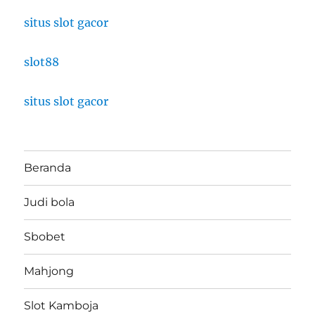
situs slot gacor
slot88
situs slot gacor
Beranda
Judi bola
Sbobet
Mahjong
Slot Kamboja