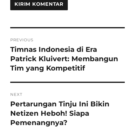
Navigasi
PREVIOUS
pos
Timnas Indonesia di Era
Previous
post:
Patrick Kluivert: Membangun
Tim yang Kompetitif
NEXT
Pertarungan Tinju Ini Bikin
Next
post:
Netizen Heboh! Siapa
Pemenangnya?