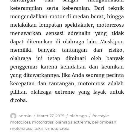
keterampilan serta keberanian. Dari teknik
mengendalikan motor di medan berat, hingga
melakukan lompatan spektakuler, motorcross
menawarkan sensasi adrenalin yang tidak
dapat ditemukan di olahraga lain. Meskipun
memiliki banyak tantangan dan risiko,
olahraga ini tetap diminati oleh banyak
penggemar karena keindahan dan keunikan
yang ditawarkannya. Jika Anda seorang pecinta
kecepatan dan tantangan, motorcross adalah
pilihan olahraga extreme yang layak untuk
dicoba.
Author
Posted
Categories
Tags
admin
Maret 27, 2025
olahraga
freestyle
on
motocross
,
motorcross
,
olahraga extreme
,
perlombaan
motorcross.
,
teknik motorcross