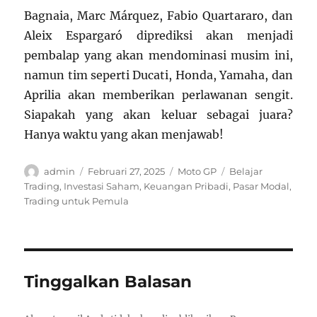
Bagnaia, Marc Márquez, Fabio Quartararo, dan
Aleix Espargaró diprediksi akan menjadi
pembalap yang akan mendominasi musim ini,
namun tim seperti Ducati, Honda, Yamaha, dan
Aprilia akan memberikan perlawanan sengit.
Siapakah yang akan keluar sebagai juara?
Hanya waktu yang akan menjawab!
Author
Posted
Categories
Tags
admin
Februari 27, 2025
Moto GP
Belajar
on
Trading
,
Investasi Saham
,
Keuangan Pribadi
,
Pasar Modal
,
Trading untuk Pemula
Tinggalkan Balasan