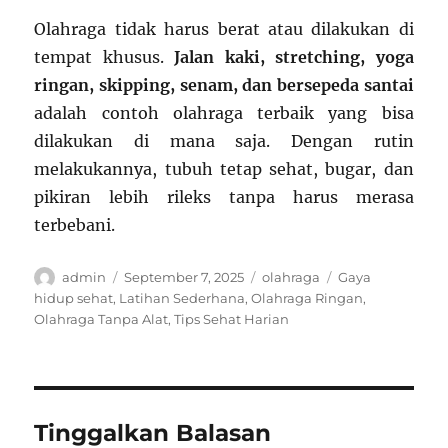
Olahraga tidak harus berat atau dilakukan di
tempat khusus.
Jalan kaki, stretching, yoga
ringan, skipping, senam, dan bersepeda santai
adalah contoh olahraga terbaik yang bisa
dilakukan di mana saja. Dengan rutin
melakukannya, tubuh tetap sehat, bugar, dan
pikiran lebih rileks tanpa harus merasa
terbebani.
Author
Posted
Categories
Tags
admin
September 7, 2025
olahraga
Gaya
on
hidup sehat
,
Latihan Sederhana
,
Olahraga Ringan
,
Olahraga Tanpa Alat
,
Tips Sehat Harian
Tinggalkan Balasan