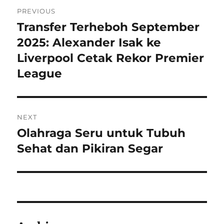
Navigasi
PREVIOUS
pos
Transfer Terheboh September
Previous
post:
2025: Alexander Isak ke
Liverpool Cetak Rekor Premier
League
NEXT
Olahraga Seru untuk Tubuh
Next
post:
Sehat dan Pikiran Segar