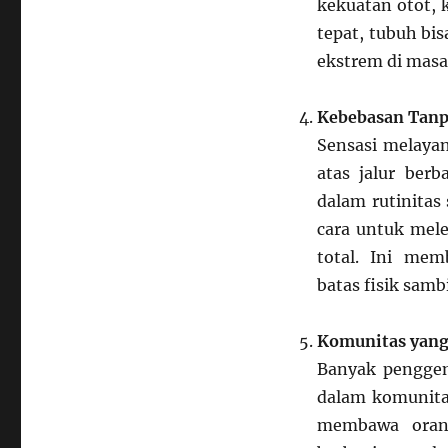
kekuatan otot, 
tepat, tubuh bi
ekstrem di masa
Kebebasan Tanp
Sensasi melayan
atas jalur ber
dalam rutinitas
cara untuk mele
total. Ini me
batas fisik sam
Komunitas yang
Banyak penggem
dalam komunita
membawa oran