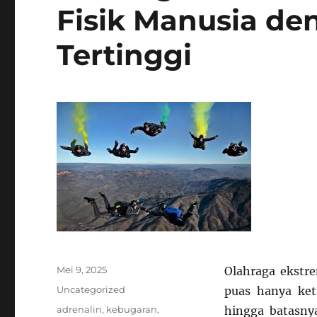
Fisik Manusia de
Tertinggi
Posted
Mei 9, 2025
Olahraga ekstre
on
Categories
Uncategorized
puas hanya ke
Tags
adrenalin
,
kebugaran
,
hingga batasny