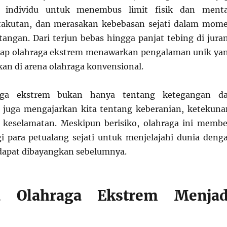
individu untuk menembus limit fisik dan menta
akutan, dan merasakan kebebasan sejati dalam mom
angan. Dari terjun bebas hingga panjat tebing di jura
tiap olahraga ekstrem menawarkan pengalaman unik ya
kan di arena olahraga konvensional.
aga ekstrem bukan hanya tentang ketegangan d
 juga mengajarkan kita tentang keberanian, ketekuna
 keselamatan. Meskipun berisiko, olahraga ini membe
 para petualang sejati untuk menjelajahi dunia deng
 dapat dibayangkan sebelumnya.
 Olahraga Ekstrem Menjad