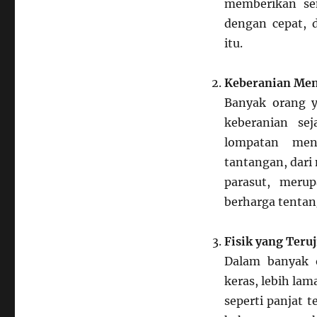
memberikan sen
dengan cepat, 
itu.
Keberanian Men
Banyak orang y
keberanian se
lompatan men
tantangan, dari
parasut, meru
berharga tentan
Fisik yang Teruj
Dalam banyak o
keras, lebih lam
seperti panjat