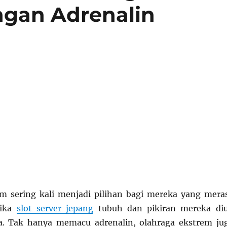
ngan Adrenalin
m sering kali menjadi pilihan bagi mereka yang mera
tika
slot server jepang
tubuh dan pikiran mereka diu
a. Tak hanya memacu adrenalin, olahraga ekstrem ju