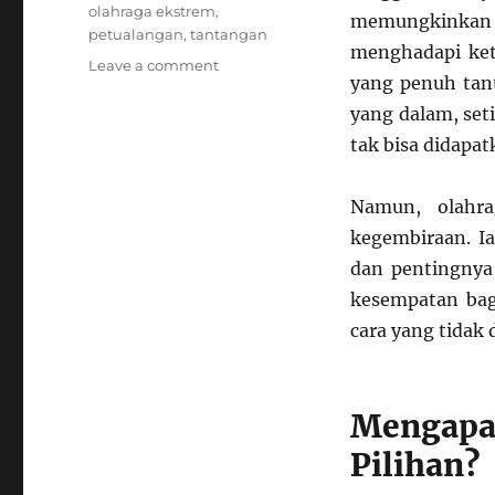
olahraga ekstrem
,
memungkinkan 
petualangan
,
tantangan
menghadapi ket
on
Leave a comment
yang penuh tant
Olahraga
Ekstrem:
yang dalam, se
Menantang
tak bisa didapat
Batas
Fisik
Manusia
Namun, olahr
dengan
kegembiraan. Ia
Adrenalin
dan pentingnya
Tertinggi
kesempatan bagi
cara yang tidak
Mengapa
Pilihan?