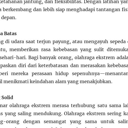
ketahanan jantung, dan fleksibilitas. Dengan latihan ya
sa berkembang dan lebih siap menghadapi tantangan fis
 depan.
a Batas
g di udara saat terjun payung, atau mengayuh sepeda 
batu, memberikan rasa kebebasan yang sulit ditemuk
 sehari-hari. Bagi banyak orang, olahraga ekstrem adal
paskan diri dari keterbatasan dan merasakan kebebas
mberi mereka perasaan hidup sepenuhnya—menanta
bil menikmati keindahan alam yang menakjubkan.
 Solid
ar olahraga ekstrem merasa terhubung satu sama la
s yang saling mendukung. Olahraga ekstrem sering ka
g-orang dengan semangat yang sama untuk sali