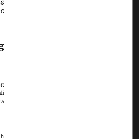
ng
ng
g
ng
li
ra
ah