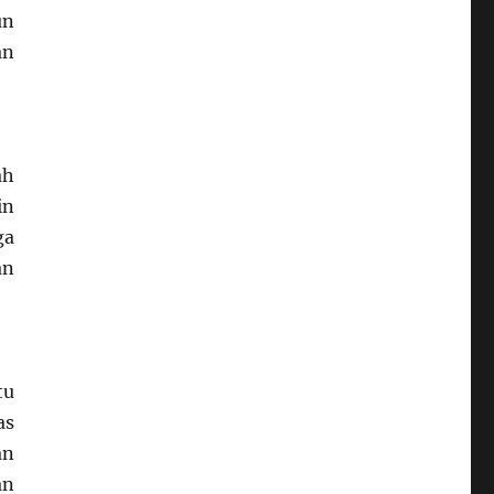
un
an
ah
in
ga
an
tu
as
an
an