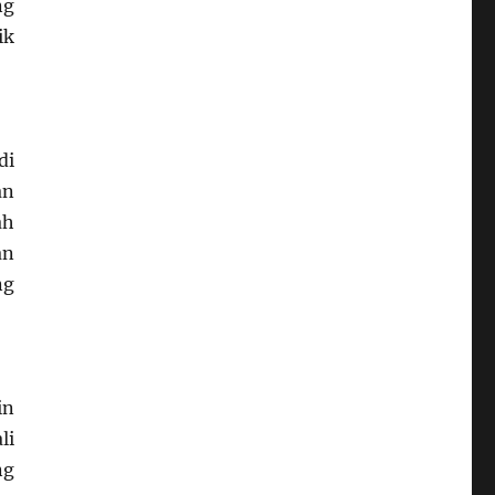
ng
ik
di
an
ah
an
ng
in
li
ng