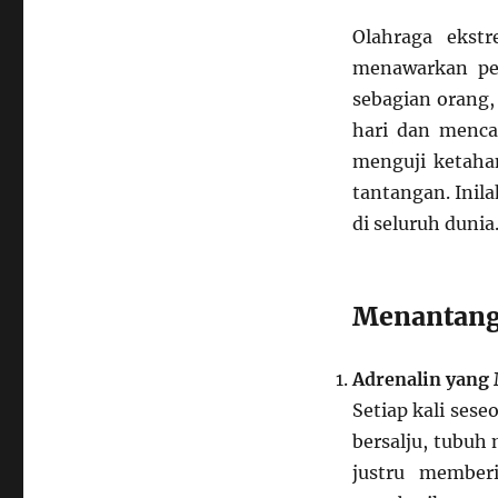
Olahraga ekstr
menawarkan pen
sebagian orang, 
hari dan mencar
menguji ketaha
tantangan. Ini
di seluruh dunia
Menantang 
Adrenalin yang
Setiap kali ses
bersalju, tubuh
justru member