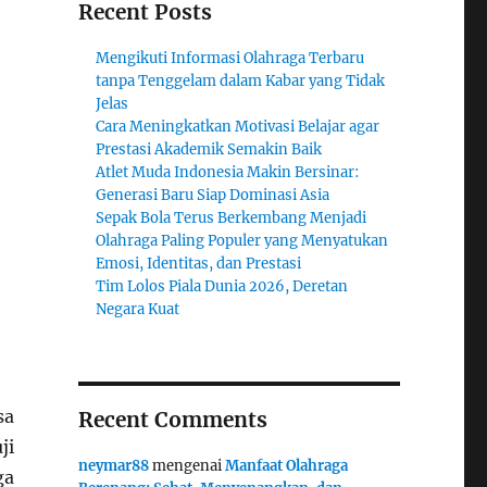
Recent Posts
Mengikuti Informasi Olahraga Terbaru
tanpa Tenggelam dalam Kabar yang Tidak
Jelas
Cara Meningkatkan Motivasi Belajar agar
Prestasi Akademik Semakin Baik
Atlet Muda Indonesia Makin Bersinar:
Generasi Baru Siap Dominasi Asia
Sepak Bola Terus Berkembang Menjadi
Olahraga Paling Populer yang Menyatukan
Emosi, Identitas, dan Prestasi
Tim Lolos Piala Dunia 2026, Deretan
Negara Kuat
sa
Recent Comments
ji
neymar88
mengenai
Manfaat Olahraga
ga