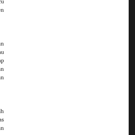
cu
en
an
au
ap
an
an
ih
as
an