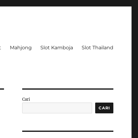
t
Mahjong
Slot Kamboja
Slot Thailand
Cari
CARI