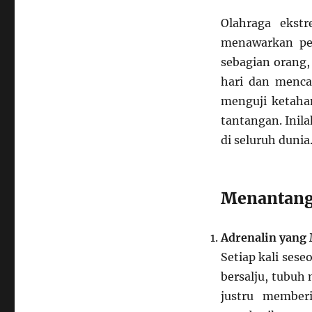
Olahraga ekstr
menawarkan pen
sebagian orang, 
hari dan mencar
menguji ketaha
tantangan. Ini
di seluruh dunia
Menantang 
Adrenalin yang
Setiap kali ses
bersalju, tubuh
justru member