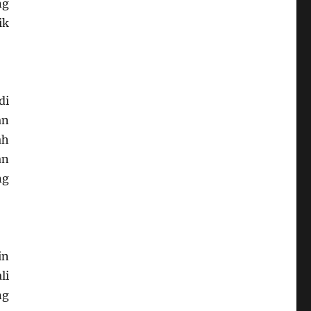
ng
ik
di
an
ah
an
ng
in
li
ng