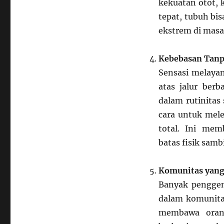
kekuatan otot, 
tepat, tubuh bi
ekstrem di masa
Kebebasan Tanp
Sensasi melayan
atas jalur ber
dalam rutinitas
cara untuk mele
total. Ini me
batas fisik sam
Komunitas yang
Banyak penggem
dalam komunita
membawa oran