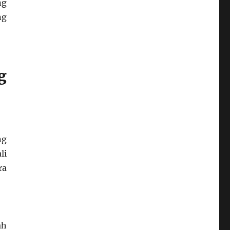
ng
ng
g
ng
li
ra
ah