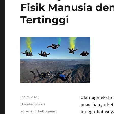
Fisik Manusia de
Tertinggi
Posted
Mei 9, 2025
Olahraga ekstre
on
Categories
Uncategorized
puas hanya ke
Tags
adrenalin
,
kebugaran
,
hingga batasny