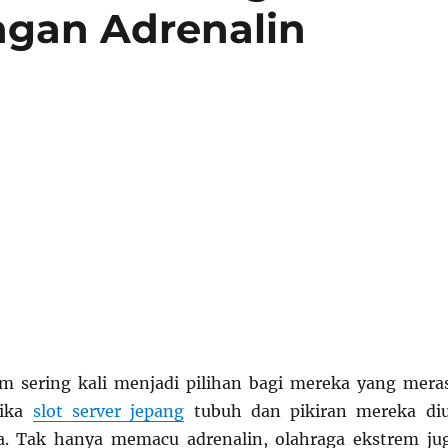
ngan Adrenalin
m sering kali menjadi pilihan bagi mereka yang mera
tika
slot server jepang
tubuh dan pikiran mereka diu
a. Tak hanya memacu adrenalin, olahraga ekstrem ju