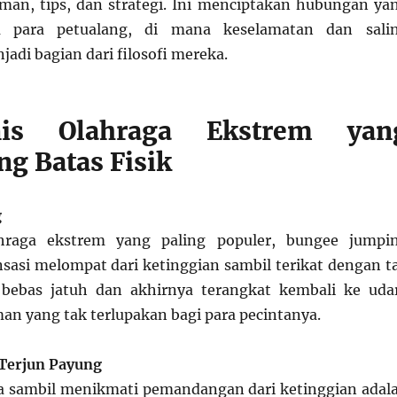
man, tips, dan strategi. Ini menciptakan hubungan ya
a para petualang, di mana keselamatan dan sali
di bagian dari filosofi mereka.
enis Olahraga Ekstrem yan
g Batas Fisik
g
ahraga ekstrem yang paling populer, bungee jumpi
asi melompat dari ketinggian sambil terikat dengan ta
i bebas jatuh dan akhirnya terangkat kembali ke uda
an yang tak terlupakan bagi para pecintanya.
 Terjun Payung
a sambil menikmati pemandangan dari ketinggian adal