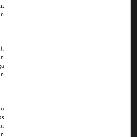
un
an
ah
in
ga
an
tu
as
an
an