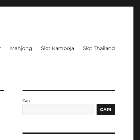
t
Mahjong
Slot Kamboja
Slot Thailand
Cari
CARI