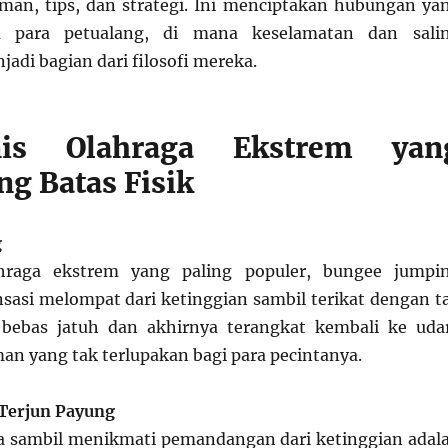
man, tips, dan strategi. Ini menciptakan hubungan ya
a para petualang, di mana keselamatan dan sali
di bagian dari filosofi mereka.
enis Olahraga Ekstrem yan
g Batas Fisik
g
ahraga ekstrem yang paling populer, bungee jumpi
asi melompat dari ketinggian sambil terikat dengan ta
i bebas jatuh dan akhirnya terangkat kembali ke uda
an yang tak terlupakan bagi para pecintanya.
 Terjun Payung
a sambil menikmati pemandangan dari ketinggian adal