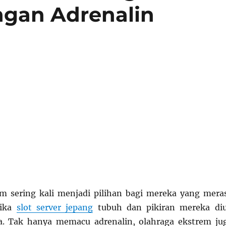
ngan Adrenalin
m sering kali menjadi pilihan bagi mereka yang mera
tika
slot server jepang
tubuh dan pikiran mereka diu
a. Tak hanya memacu adrenalin, olahraga ekstrem ju