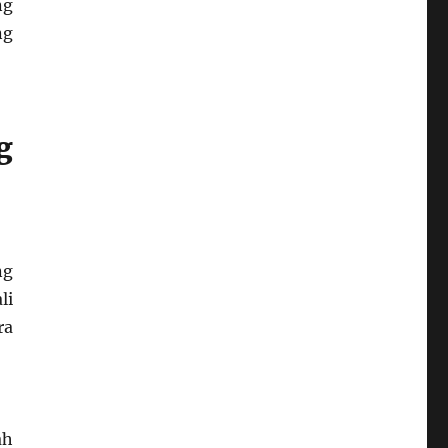
ng
ng
g
ng
li
ra
ah