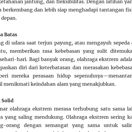
ketahanan jantung, dan fleksibilitas. Dengan latihan ya
sa berkembang dan lebih siap menghadapi tantangan fis
 depan.
a Batas
g di udara saat terjun payung, atau mengayuh sepeda 
batu, memberikan rasa kebebasan yang sulit ditemuk
 sehari-hari. Bagi banyak orang, olahraga ekstrem adal
paskan diri dari keterbatasan dan merasakan kebebas
mberi mereka perasaan hidup sepenuhnya—menanta
bil menikmati keindahan alam yang menakjubkan.
 Solid
ar olahraga ekstrem merasa terhubung satu sama la
s yang saling mendukung. Olahraga ekstrem sering ka
g-orang dengan semangat yang sama untuk sali