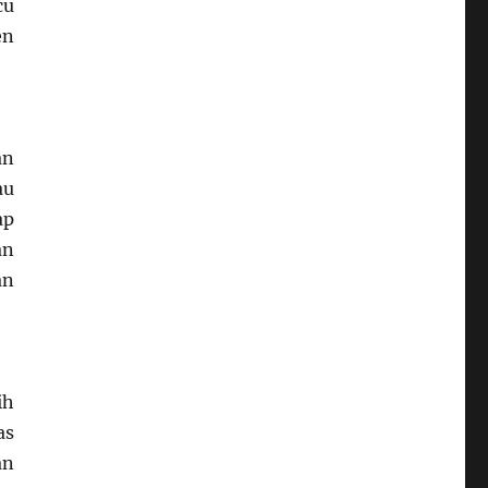
cu
en
an
au
ap
an
an
ih
as
an