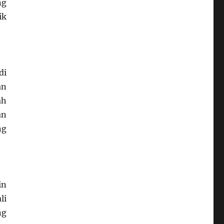
ng
ik
di
an
ah
an
ng
in
li
ng