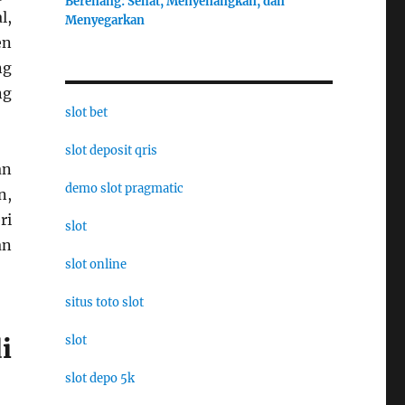
Berenang: Sehat, Menyenangkan, dan
l,
Menyegarkan
en
ng
ng
slot bet
slot deposit qris
an
demo slot pragmatic
n,
ri
slot
an
slot online
situs toto slot
i
slot
slot depo 5k