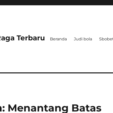
Raga Terbaru
Beranda
Judi bola
Sbobe
m: Menantang Batas