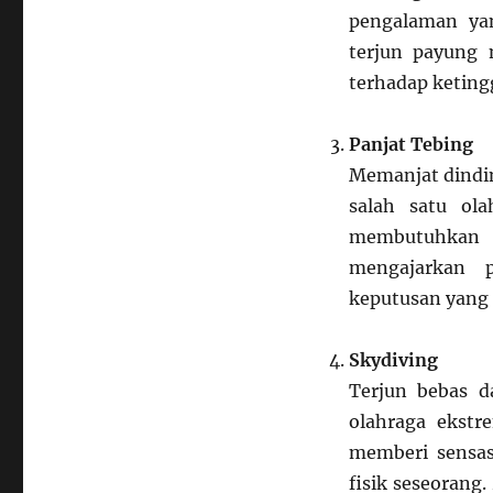
pengalaman yan
terjun payung
terhadap keting
Panjat Tebing
Memanjat dindin
salah satu ola
membutuhkan k
mengajarkan p
keputusan yang 
Skydiving
Terjun bebas d
olahraga ekstr
memberi sensas
fisik seseorang.