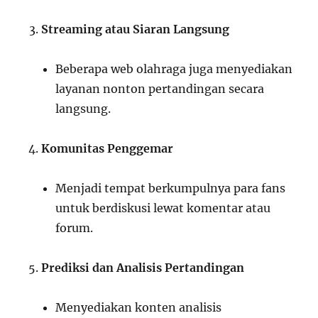
Streaming atau Siaran Langsung
Beberapa web olahraga juga menyediakan
layanan nonton pertandingan secara
langsung.
Komunitas Penggemar
Menjadi tempat berkumpulnya para fans
untuk berdiskusi lewat komentar atau
forum.
Prediksi dan Analisis Pertandingan
Menyediakan konten analisis