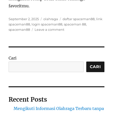
favoritmu.
Posted
Categories
Tags
September 2, 2025
olahraga
daftar spaceman88
,
link
on
spaceman88
,
login spaceman88
,
spaceman 88
,
on
spaceman88
Leave a comment
Solusi
Cepat
Ikuti
Dunia
Olahraga
Cari
Tanpa
Ketinggalan
CARI
Recent Posts
Mengikuti Informasi Olahraga Terbaru tanpa