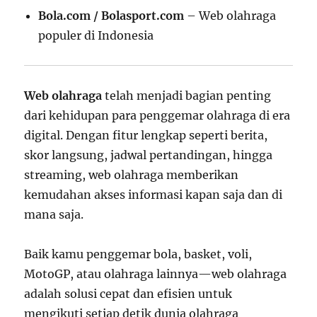
Bola.com / Bolasport.com
– Web olahraga
populer di Indonesia
Web olahraga
telah menjadi bagian penting
dari kehidupan para penggemar olahraga di era
digital. Dengan fitur lengkap seperti berita,
skor langsung, jadwal pertandingan, hingga
streaming, web olahraga memberikan
kemudahan akses informasi kapan saja dan di
mana saja.
Baik kamu penggemar bola, basket, voli,
MotoGP, atau olahraga lainnya—web olahraga
adalah solusi cepat dan efisien untuk
mengikuti setiap detik dunia olahraga