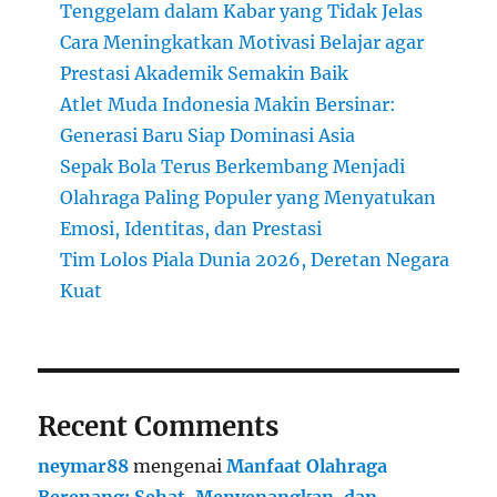
Tenggelam dalam Kabar yang Tidak Jelas
Cara Meningkatkan Motivasi Belajar agar
Prestasi Akademik Semakin Baik
Atlet Muda Indonesia Makin Bersinar:
Generasi Baru Siap Dominasi Asia
Sepak Bola Terus Berkembang Menjadi
Olahraga Paling Populer yang Menyatukan
Emosi, Identitas, dan Prestasi
Tim Lolos Piala Dunia 2026, Deretan Negara
Kuat
Recent Comments
neymar88
mengenai
Manfaat Olahraga
Berenang: Sehat, Menyenangkan, dan