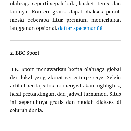
olahraga seperti sepak bola, basket, tenis, dan
lainnya. Konten gratis dapat diakses penuh
meski beberapa fitur premium memerlukan
langganan opsional.
daftar spaceman88
2. BBC Sport
BBC Sport menawarkan berita olahraga global
dan lokal yang akurat serta terpercaya. Selain
artikel berita, situs ini menyediakan highlights,
hasil pertandingan, dan jadwal turnamen. Situs
ini sepenuhnya gratis dan mudah diakses di
seluruh dunia.