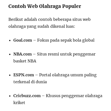
Contoh Web Olahraga Populer
Berikut adalah contoh beberapa situs web
olahraga yang sudah dikenal luas:
Goal.com
– Fokus pada sepak bola global
NBA.com
– Situs resmi untuk penggemar
basket NBA
ESPN.com
– Portal olahraga umum paling
terkenal di dunia
Cricbuzz.com
– Khusus penggemar olahraga
kriket