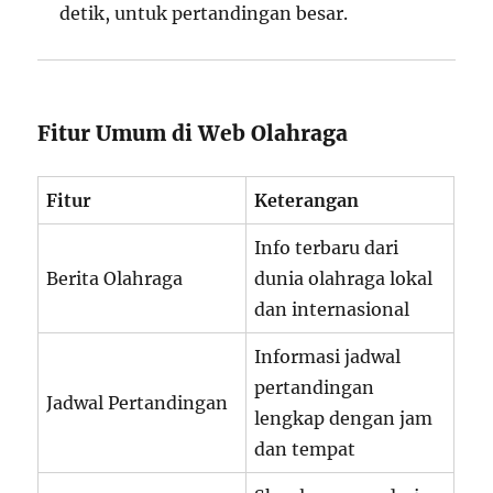
detik, untuk pertandingan besar.
Fitur Umum di Web Olahraga
Fitur
Keterangan
Info terbaru dari
Berita Olahraga
dunia olahraga lokal
dan internasional
Informasi jadwal
pertandingan
Jadwal Pertandingan
lengkap dengan jam
dan tempat