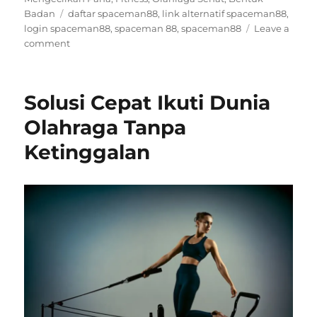
Tags
Badan
daftar spaceman88
,
link alternatif spaceman88
,
login spaceman88
,
spaceman 88
,
spaceman88
Leave a
on
comment
5
Website
Olahraga
Solusi Cepat Ikuti Dunia
Gratis
Terbaik:
Olahraga Tanpa
Berita,
Ketinggalan
Skor,
dan
Highlights
Langsung