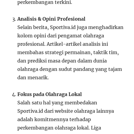
perkembangan terkini.
Analisis & Opini Profesional
Selain berita, Sportiva.id juga menghadirkan
kolom opini dari pengamat olahraga
profesional. Artikel-artikel analisis ini
membahas strategi permainan, taktik tim,
dan prediksi masa depan dalam dunia
olahraga dengan sudut pandang yang tajam
dan menarik.
Fokus pada Olahraga Lokal
Salah satu hal yang membedakan
Sportiva.id dari website olahraga lainnya
adalah komitmennya terhadap
perkembangan olahraga lokal. Liga