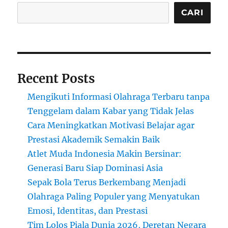
Siap
Mengguncang
CARI
Dunia
Sport
Digital
Indonesia”
Recent Posts
Mengikuti Informasi Olahraga Terbaru tanpa
Tenggelam dalam Kabar yang Tidak Jelas
Cara Meningkatkan Motivasi Belajar agar
Prestasi Akademik Semakin Baik
Atlet Muda Indonesia Makin Bersinar:
Generasi Baru Siap Dominasi Asia
Sepak Bola Terus Berkembang Menjadi
Olahraga Paling Populer yang Menyatukan
Emosi, Identitas, dan Prestasi
Tim Lolos Piala Dunia 2026, Deretan Negara