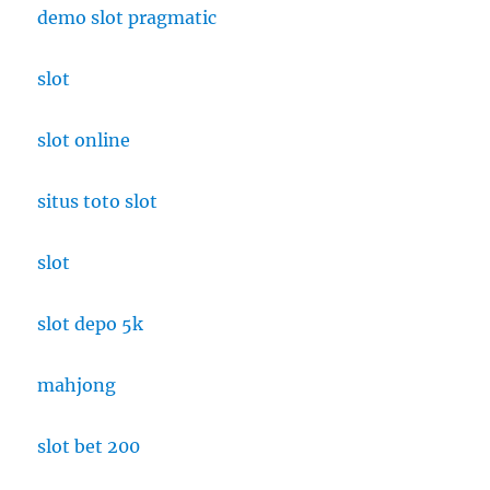
demo slot pragmatic
slot
slot online
situs toto slot
slot
slot depo 5k
mahjong
slot bet 200