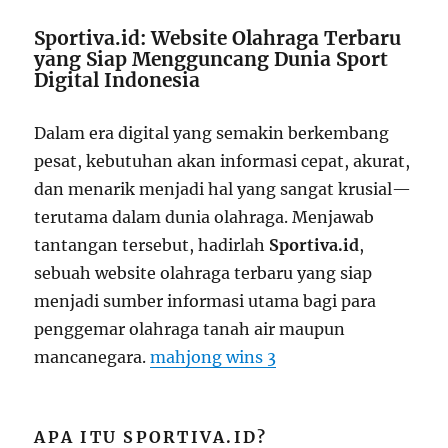
Sportiva.id: Website Olahraga Terbaru
yang Siap Mengguncang Dunia Sport
Digital Indonesia
Dalam era digital yang semakin berkembang
pesat, kebutuhan akan informasi cepat, akurat,
dan menarik menjadi hal yang sangat krusial—
terutama dalam dunia olahraga. Menjawab
tantangan tersebut, hadirlah
Sportiva.id
,
sebuah website olahraga terbaru yang siap
menjadi sumber informasi utama bagi para
penggemar olahraga tanah air maupun
mancanegara.
mahjong wins 3
APA ITU SPORTIVA.ID?