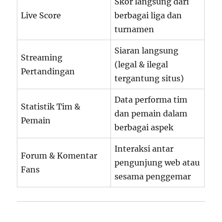
Skor langsung dari
Live Score
berbagai liga dan
turnamen
Siaran langsung
Streaming
(legal & ilegal
Pertandingan
tergantung situs)
Data performa tim
Statistik Tim &
dan pemain dalam
Pemain
berbagai aspek
Interaksi antar
Forum & Komentar
pengunjung web atau
Fans
sesama penggemar