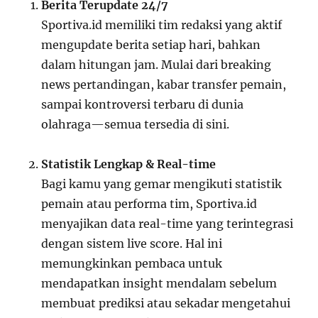
Berita Terupdate 24/7
Sportiva.id memiliki tim redaksi yang aktif
mengupdate berita setiap hari, bahkan
dalam hitungan jam. Mulai dari breaking
news pertandingan, kabar transfer pemain,
sampai kontroversi terbaru di dunia
olahraga—semua tersedia di sini.
Statistik Lengkap & Real-time
Bagi kamu yang gemar mengikuti statistik
pemain atau performa tim, Sportiva.id
menyajikan data real-time yang terintegrasi
dengan sistem live score. Hal ini
memungkinkan pembaca untuk
mendapatkan insight mendalam sebelum
membuat prediksi atau sekadar mengetahui