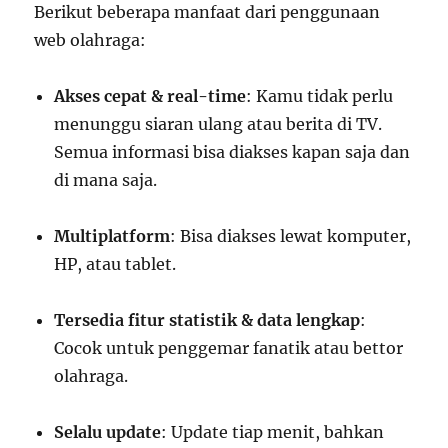
Berikut beberapa manfaat dari penggunaan
web olahraga:
Akses cepat & real-time
: Kamu tidak perlu
menunggu siaran ulang atau berita di TV.
Semua informasi bisa diakses kapan saja dan
di mana saja.
Multiplatform
: Bisa diakses lewat komputer,
HP, atau tablet.
Tersedia fitur statistik & data lengkap
:
Cocok untuk penggemar fanatik atau bettor
olahraga.
Selalu update
: Update tiap menit, bahkan