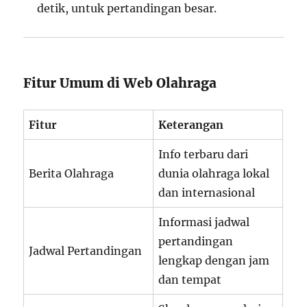
detik, untuk pertandingan besar.
Fitur Umum di Web Olahraga
Fitur
Keterangan
Info terbaru dari
Berita Olahraga
dunia olahraga lokal
dan internasional
Informasi jadwal
pertandingan
Jadwal Pertandingan
lengkap dengan jam
dan tempat