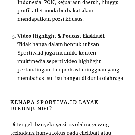
Indonesia, PON, kejuaraan daerah, hingga
profil atlet muda berbakat akan
mendapatkan porsi khusus.
Video Highlight & Podcast Eksklusif
Tidak hanya dalam bentuk tulisan,
Sportiva.id juga memiliki konten
multimedia seperti video highlight
pertandingan dan podcast mingguan yang
membahas isu-isu hangat di dunia olahraga.
KENAPA SPORTIVA.ID LAYAK
DIKUNJUNGI?
Di tengah banyaknya situs olahraga yang
terkadang hanya fokus pada clickbait atau