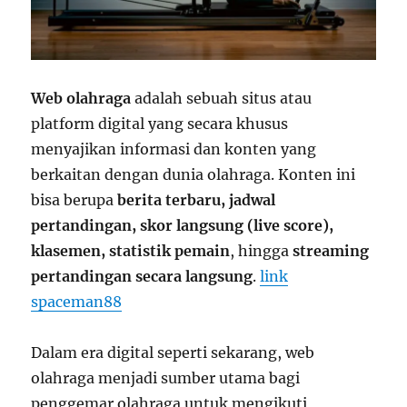
Web olahraga
adalah sebuah situs atau
platform digital yang secara khusus
menyajikan informasi dan konten yang
berkaitan dengan dunia olahraga. Konten ini
bisa berupa
berita terbaru, jadwal
pertandingan, skor langsung (live score),
klasemen, statistik pemain
, hingga
streaming
pertandingan secara langsung
.
link
spaceman88
Dalam era digital seperti sekarang, web
olahraga menjadi sumber utama bagi
penggemar olahraga untuk mengikuti