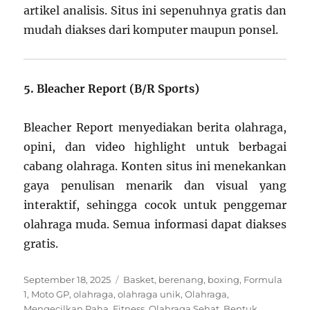
artikel analisis. Situs ini sepenuhnya gratis dan
mudah diakses dari komputer maupun ponsel.
5. Bleacher Report (B/R Sports)
Bleacher Report menyediakan berita olahraga,
opini, dan video highlight untuk berbagai
cabang olahraga. Konten situs ini menekankan
gaya penulisan menarik dan visual yang
interaktif, sehingga cocok untuk penggemar
olahraga muda. Semua informasi dapat diakses
gratis.
Posted
Categories
September 18, 2025
Basket
,
berenang
,
boxing
,
Formula
on
1
,
Moto GP
,
olahraga
,
olahraga unik
,
Olahraga,
Mengecilkan Paha, Fitness, Olahraga Sehat, Bentuk