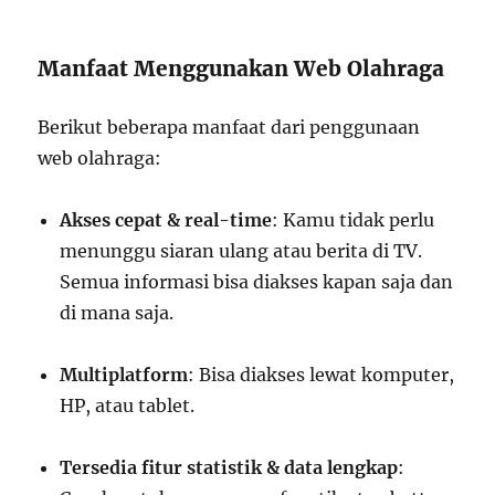
Manfaat Menggunakan Web Olahraga
Berikut beberapa manfaat dari penggunaan
web olahraga:
Akses cepat & real-time
: Kamu tidak perlu
menunggu siaran ulang atau berita di TV.
Semua informasi bisa diakses kapan saja dan
di mana saja.
Multiplatform
: Bisa diakses lewat komputer,
HP, atau tablet.
Tersedia fitur statistik & data lengkap
: