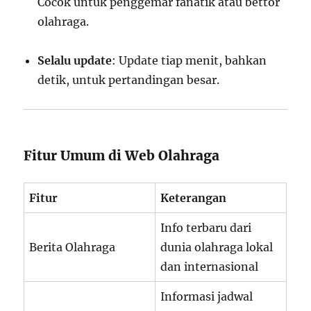
Cocok untuk penggemar fanatik atau bettor
olahraga.
Selalu update
: Update tiap menit, bahkan
detik, untuk pertandingan besar.
Fitur Umum di Web Olahraga
Fitur
Keterangan
Info terbaru dari
Berita Olahraga
dunia olahraga lokal
dan internasional
Informasi jadwal