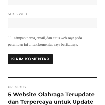
SITUS WEB
Simpan nama, email, dan situs web saya pada
peramban ini untuk komentar saya berikutnya.
Navigasi
PREVIOUS
pos
5 Website Olahraga Terupdate
Previous
post:
dan Terpercaya untuk Update