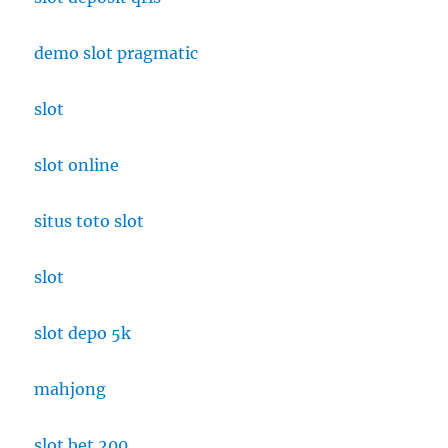
demo slot pragmatic
slot
slot online
situs toto slot
slot
slot depo 5k
mahjong
slot bet 200