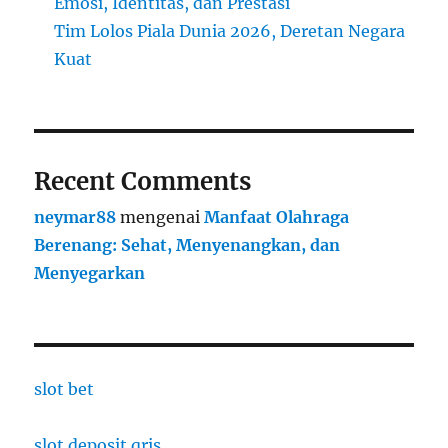
Emosi, Identitas, dan Prestasi
Tim Lolos Piala Dunia 2026, Deretan Negara
Kuat
Recent Comments
neymar88
mengenai
Manfaat Olahraga
Berenang: Sehat, Menyenangkan, dan
Menyegarkan
slot bet
slot deposit qris