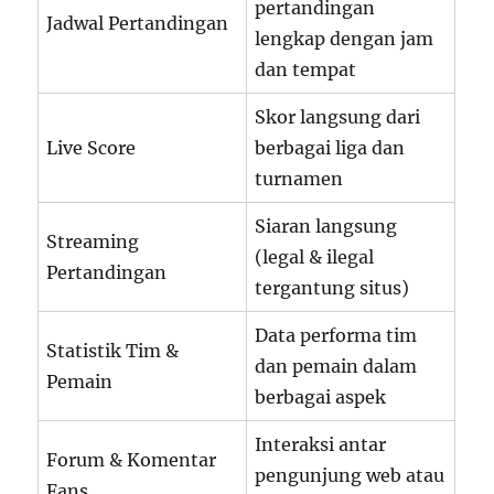
pertandingan
Jadwal Pertandingan
lengkap dengan jam
dan tempat
Skor langsung dari
Live Score
berbagai liga dan
turnamen
Siaran langsung
Streaming
(legal & ilegal
Pertandingan
tergantung situs)
Data performa tim
Statistik Tim &
dan pemain dalam
Pemain
berbagai aspek
Interaksi antar
Forum & Komentar
pengunjung web atau
Fans