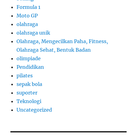
Formula 1
Moto GP
olahraga
olahraga unik
Olahraga, Mengecilkan Paha, Fitness,
Olahraga Sehat, Bentuk Badan
olimpiade
Pendidikan
pilates
sepak bola
suporter
Teknologi
Uncategorized