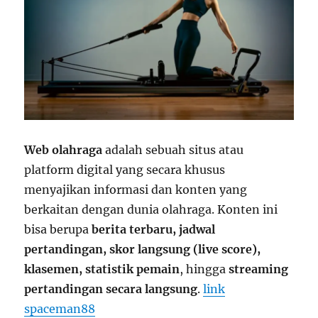
Web olahraga
adalah sebuah situs atau
platform digital yang secara khusus
menyajikan informasi dan konten yang
berkaitan dengan dunia olahraga. Konten ini
bisa berupa
berita terbaru, jadwal
pertandingan, skor langsung (live score),
klasemen, statistik pemain
, hingga
streaming
pertandingan secara langsung
.
link
spaceman88