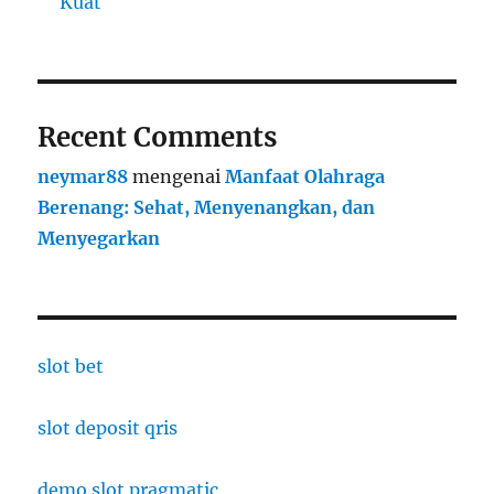
Kuat
Recent Comments
neymar88
mengenai
Manfaat Olahraga
Berenang: Sehat, Menyenangkan, dan
Menyegarkan
slot bet
slot deposit qris
demo slot pragmatic