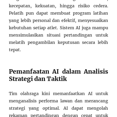
kecepatan, kekuatan, hingga risiko cedera.
Pelatih pun dapat membuat program latihan
yang lebih personal dan efektif, menyesuaikan
kebutuhan setiap atlet. Sistem AI juga mampu
mensimulasikan situasi pertandingan untuk
melatih pengambilan keputusan secara lebih
tepat.
Pemanfaatan AI dalam Analisis
Strategi dan Taktik
Tim olahraga kini memanfaatkan AI untuk
menganalisis performa lawan dan merancang
strategi yang optimal. AI dapat mengolah
rekaman pertandingan dengan cepat untuk