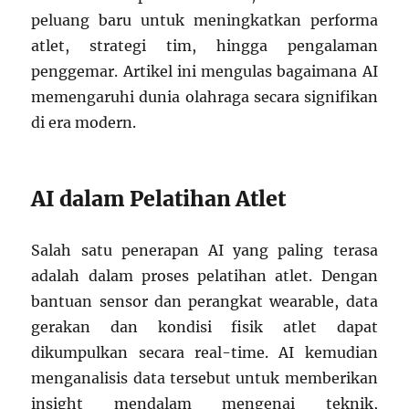
peluang baru untuk meningkatkan performa
atlet, strategi tim, hingga pengalaman
penggemar. Artikel ini mengulas bagaimana AI
memengaruhi dunia olahraga secara signifikan
di era modern.
AI dalam Pelatihan Atlet
Salah satu penerapan AI yang paling terasa
adalah dalam proses pelatihan atlet. Dengan
bantuan sensor dan perangkat wearable, data
gerakan dan kondisi fisik atlet dapat
dikumpulkan secara real-time. AI kemudian
menganalisis data tersebut untuk memberikan
insight mendalam mengenai teknik,