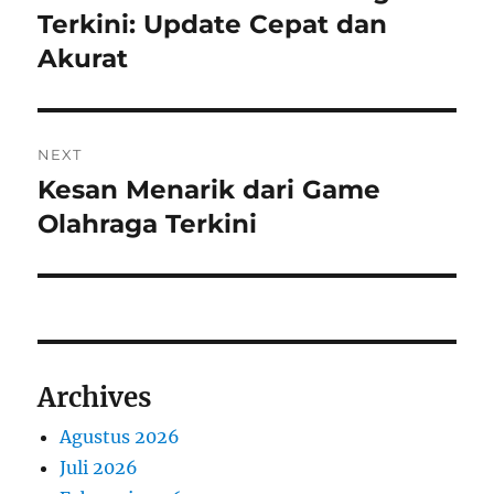
post:
Terkini: Update Cepat dan
Akurat
NEXT
Kesan Menarik dari Game
Next
post:
Olahraga Terkini
Archives
Agustus 2026
Juli 2026