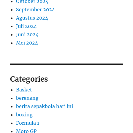
Oktober 2024
September 2024
Agustus 2024
Juli 2024
Juni 2024
Mei 2024
Categories
Basket
berenang
berita sepakbola hari ini
boxing
Formula 1
Moto GP