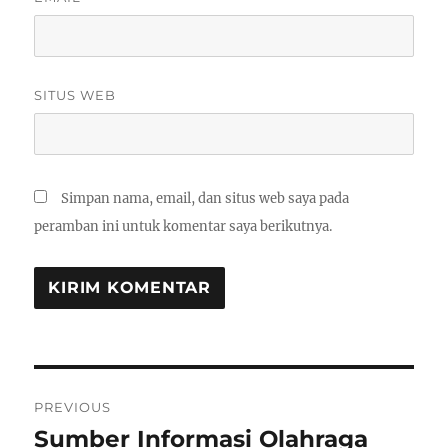
SITUS WEB
Simpan nama, email, dan situs web saya pada
peramban ini untuk komentar saya berikutnya.
Navigasi
PREVIOUS
pos
Sumber Informasi Olahraga
Previous