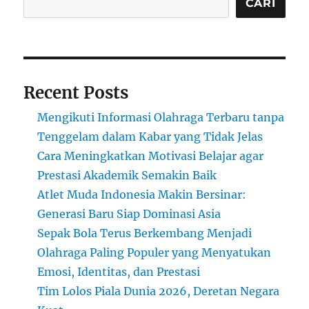
CARI
Recent Posts
Mengikuti Informasi Olahraga Terbaru tanpa
Tenggelam dalam Kabar yang Tidak Jelas
Cara Meningkatkan Motivasi Belajar agar
Prestasi Akademik Semakin Baik
Atlet Muda Indonesia Makin Bersinar:
Generasi Baru Siap Dominasi Asia
Sepak Bola Terus Berkembang Menjadi
Olahraga Paling Populer yang Menyatukan
Emosi, Identitas, dan Prestasi
Tim Lolos Piala Dunia 2026, Deretan Negara