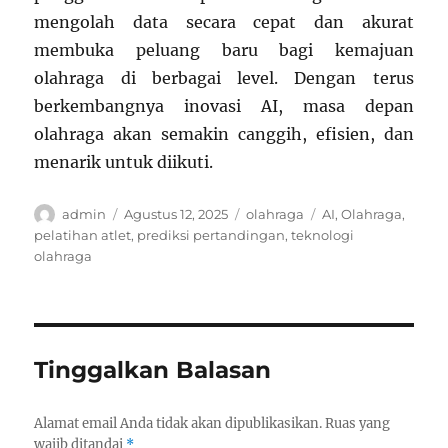
mengolah data secara cepat dan akurat
membuka peluang baru bagi kemajuan
olahraga di berbagai level. Dengan terus
berkembangnya inovasi AI, masa depan
olahraga akan semakin canggih, efisien, dan
menarik untuk diikuti.
Author
Posted
Categories
Tags
admin
Agustus 12, 2025
olahraga
AI
,
Olahraga
,
on
pelatihan atlet
,
prediksi pertandingan
,
teknologi
olahraga
Tinggalkan Balasan
Alamat email Anda tidak akan dipublikasikan.
Ruas yang
wajib ditandai
*