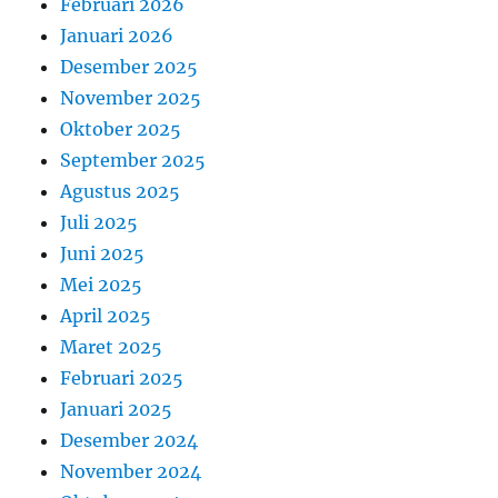
Februari 2026
Januari 2026
Desember 2025
November 2025
Oktober 2025
September 2025
Agustus 2025
Juli 2025
Juni 2025
Mei 2025
April 2025
Maret 2025
Februari 2025
Januari 2025
Desember 2024
November 2024