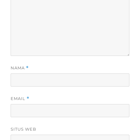
NAMA
*
EMAIL
*
SITUS WEB