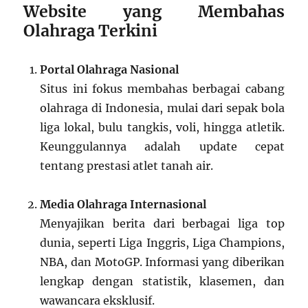
Website yang Membahas
Olahraga Terkini
Portal Olahraga Nasional
Situs ini fokus membahas berbagai cabang
olahraga di Indonesia, mulai dari sepak bola
liga lokal, bulu tangkis, voli, hingga atletik.
Keunggulannya adalah update cepat
tentang prestasi atlet tanah air.
Media Olahraga Internasional
Menyajikan berita dari berbagai liga top
dunia, seperti Liga Inggris, Liga Champions,
NBA, dan MotoGP. Informasi yang diberikan
lengkap dengan statistik, klasemen, dan
wawancara eksklusif.