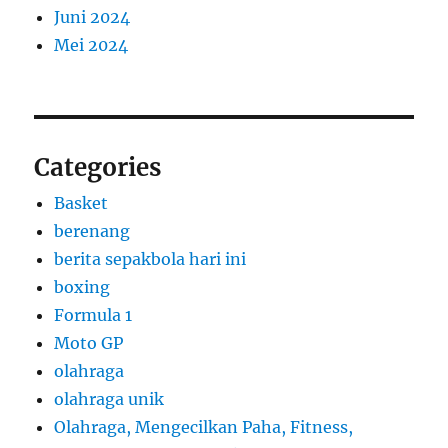
Juni 2024
Mei 2024
Categories
Basket
berenang
berita sepakbola hari ini
boxing
Formula 1
Moto GP
olahraga
olahraga unik
Olahraga, Mengecilkan Paha, Fitness,