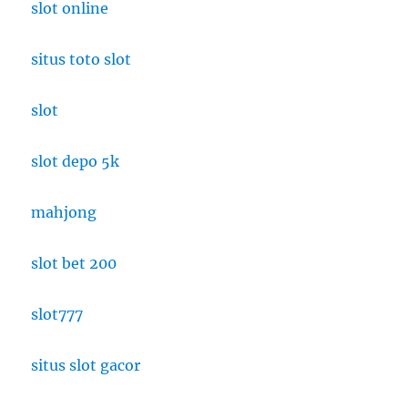
slot online
situs toto slot
slot
slot depo 5k
mahjong
slot bet 200
slot777
situs slot gacor