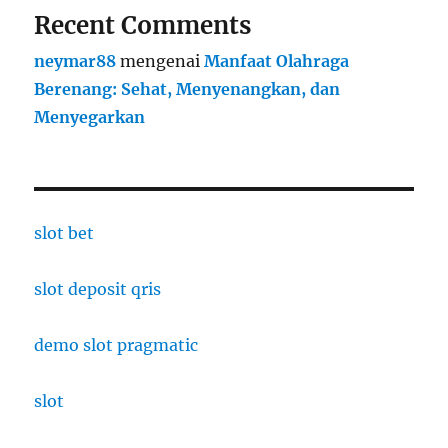
Recent Comments
neymar88
mengenai
Manfaat Olahraga
Berenang: Sehat, Menyenangkan, dan
Menyegarkan
slot bet
slot deposit qris
demo slot pragmatic
slot