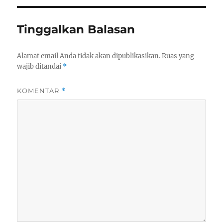
Tinggalkan Balasan
Alamat email Anda tidak akan dipublikasikan.
Ruas yang
wajib ditandai
*
KOMENTAR
*