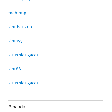
mahjong
slot bet 200
slot777
situs slot gacor
slot88
situs slot gacor
Beranda