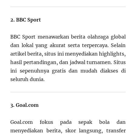
2. BBC Sport
BBC Sport menawarkan berita olahraga global
dan lokal yang akurat serta terpercaya. Selain
artikel berita, situs ini menyediakan highlights,
hasil pertandingan, dan jadwal turnamen. Situs
ini sepenuhnya gratis dan mudah diakses di
seluruh dunia.
3. Goal.com
Goal.com fokus pada sepak bola dan
menyediakan berita, skor langsung, transfer