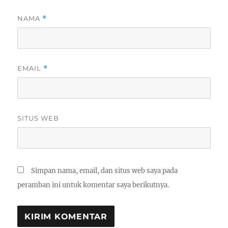
NAMA
*
EMAIL
*
SITUS WEB
Simpan nama, email, dan situs web saya pada
peramban ini untuk komentar saya berikutnya.